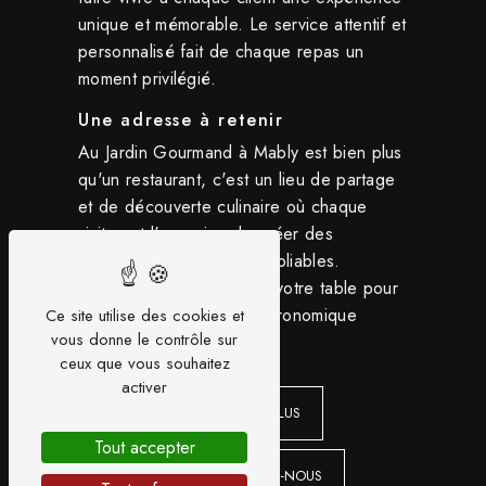
unique et mémorable. Le service attentif et
personnalisé fait de chaque repas un
moment privilégié.
Une adresse à retenir
Au Jardin Gourmand à Mably est bien plus
qu'un restaurant, c'est un lieu de partage
et de découverte culinaire où chaque
visite est l'occasion de créer des
souvenirs gourmands inoubliables.
N'hésitez pas à réserver votre table pour
vivre une expérience gastronomique
Ce site utilise des cookies et
vous donne le contrôle sur
exceptionnelle.
ceux que vous souhaitez
activer
EN SAVOIR PLUS
Tout accepter
CONTACTEZ-NOUS