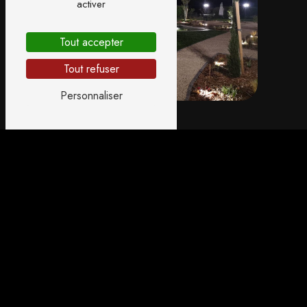
activer
Tout accepter
Tout refuser
Personnaliser
Adresse
1 Allée Claude Barge
42300 Roanne